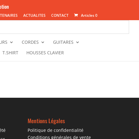
ption
TENAIRES
ACTUALITES
CONTACT
Articles 0
URS
CORDES
GUITARES
T.SHIRT
HOUSSES CLAVIER
Mentions Légales
été
Politique de confidentialité
Conditions générales de vente