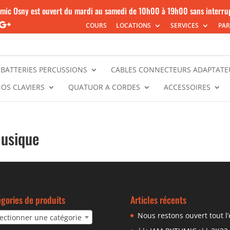
mic Osny est ouvert du mardi au samedi de 10h00 à 19h00 sans interru
COURS
LOCATIONS
SERVICES
PAR
BATTERIES PERCUSSIONS
CABLES CONNECTEURS ADAPTATE
NOS CLAVIERS
QUATUOR A CORDES
ACCESSOIRES
musique
gories de produits
Articles récents
Nous restons ouvert tout l’
ectionner une catégorie