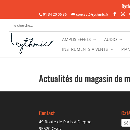
Ryth
01 34 20 06 36
contact@rythmic.fr
AMPLIS EFFETS
AUDIO
INSTRUMENTS A VENTS
PIA
Actualités du magasin de 
Contact
Caté
49 Route de Paris à Dieppe
Sél
95520 Osny