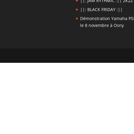
||: JAM RYTHMIC :|| 2K22
||: BLACK FRIDAY :||
Démonstration Yamaha PS
le 8 novembre à Osny