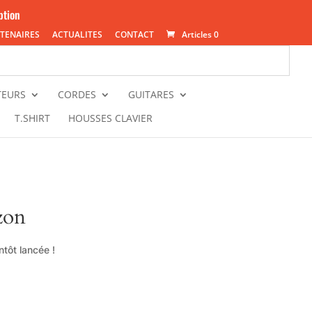
ption
TENAIRES
ACTUALITES
CONTACT
Articles 0
TEURS
CORDES
GUITARES
T.SHIRT
HOUSSES CLAVIER
zon
tôt lancée !