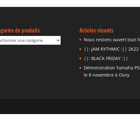
gories de produits
Articles récents
Nous restons ouvert tout l’
||: JAM RYTHMIC :|| 2K22
||: BLACK FRIDAY :||
Démonstration Yamaha PS
le 8 novembre à Osny