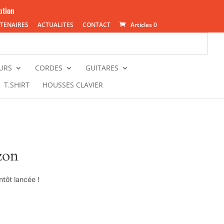
ption
TENAIRES
ACTUALITES
CONTACT
Articles 0
URS
CORDES
GUITARES
T.SHIRT
HOUSSES CLAVIER
zon
tôt lancée !