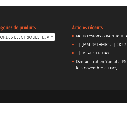
gories de produits
Articles récents
Nous restons ouvert tout l’
RDES ELECTRIQUES (206)
×
||: JAM RYTHMIC :|| 2K22
||: BLACK FRIDAY :||
Démonstration Yamaha PS
le 8 novembre à Osny